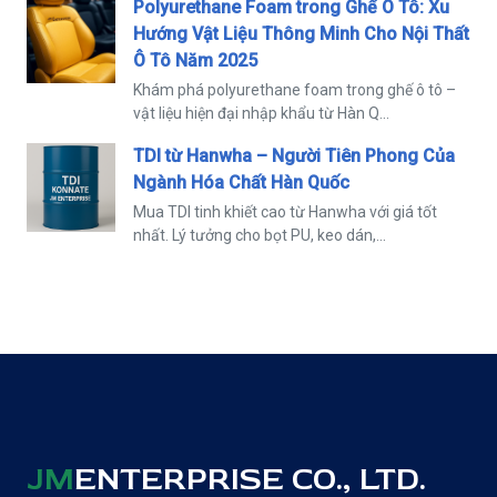
Polyurethane Foam trong Ghế Ô Tô: Xu
Hướng Vật Liệu Thông Minh Cho Nội Thất
Ô Tô Năm 2025
Khám phá polyurethane foam trong ghế ô tô –
vật liệu hiện đại nhập khẩu từ Hàn Q...
TDI từ Hanwha – Người Tiên Phong Của
Ngành Hóa Chất Hàn Quốc
Mua TDI tinh khiết cao từ Hanwha với giá tốt
nhất. Lý tưởng cho bọt PU, keo dán,...
JM
ENTERPRISE CO., LTD.