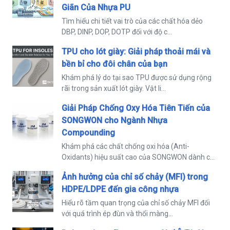
Giãn Của Nhựa PU
Tìm hiểu chi tiết vai trò của các chất hóa dẻo
DBP, DINP, DOP, DOTP đối với độ c...
TPU cho lót giày: Giải pháp thoải mái và
bền bỉ cho đôi chân của bạn
Khám phá lý do tại sao TPU được sử dụng rộng
rãi trong sản xuất lót giày. Vật li...
Giải Pháp Chống Oxy Hóa Tiên Tiến của
SONGWON cho Ngành Nhựa
Compounding
Khám phá các chất chống oxi hóa (Anti-
Oxidants) hiệu suất cao của SONGWON dành c...
Ảnh hưởng của chỉ số chảy (MFI) trong
HDPE/LDPE đến gia công nhựa
Hiểu rõ tầm quan trọng của chỉ số chảy MFI đối
với quá trình ép đùn và thổi màng...