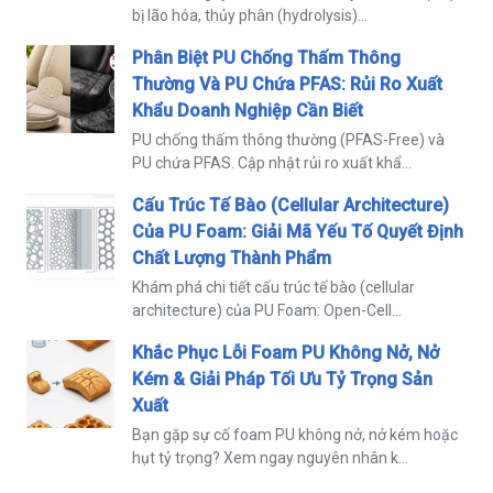
bị lão hóa, thủy phân (hydrolysis)...
Phân Biệt PU Chống Thấm Thông
Thường Và PU Chứa PFAS: Rủi Ro Xuất
Khẩu Doanh Nghiệp Cần Biết
PU chống thấm thông thường (PFAS-Free) và
PU chứa PFAS. Cập nhật rủi ro xuất khẩ...
Cấu Trúc Tế Bào (Cellular Architecture)
Của PU Foam: Giải Mã Yếu Tố Quyết Định
Chất Lượng Thành Phẩm
Khám phá chi tiết cấu trúc tế bào (cellular
architecture) của PU Foam: Open-Cell...
Khắc Phục Lỗi Foam PU Không Nở, Nở
Kém & Giải Pháp Tối Ưu Tỷ Trọng Sản
Xuất
Bạn gặp sự cố foam PU không nở, nở kém hoặc
hụt tỷ trọng? Xem ngay nguyên nhân k...