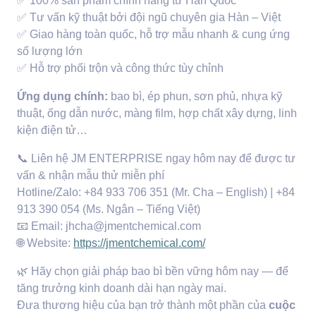
✅
100% sản phẩm chính hãng từ Hàn Quốc
✅
Tư vấn kỹ thuật bởi đội ngũ chuyên gia Hàn – Việt
✅
Giao hàng toàn quốc, hỗ trợ mẫu nhanh & cung ứng
số lượng lớn
✅
Hỗ trợ phối trộn và công thức tùy chỉnh
Ứng dụng chính:
bao bì, ép phun, sơn phủ, nhựa kỹ
thuật, ống dẫn nước, màng film, hợp chất xây dựng, linh
kiện điện tử…
📞
Liên hệ JM ENTERPRISE ngay hôm nay để được tư
vấn & nhận mẫu thử miễn phí
Hotline/Zalo: +84 933 706 351 (Mr. Cha – English) | +84
913 390 054 (Ms. Ngân – Tiếng Việt)
📧
Email: jhcha@jmentchemical.com
🌐
Website:
https://jmentchemical.com/
🌿
Hãy chọn giải pháp bao bì bền vững hôm nay — để
tăng trưởng kinh doanh dài hạn ngày mai.
Đưa thương hiệu của bạn trở thành một phần của
cuộc