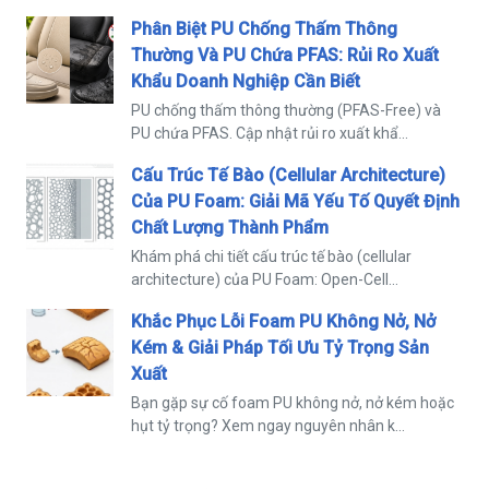
Phân Biệt PU Chống Thấm Thông
Thường Và PU Chứa PFAS: Rủi Ro Xuất
Khẩu Doanh Nghiệp Cần Biết
PU chống thấm thông thường (PFAS-Free) và
PU chứa PFAS. Cập nhật rủi ro xuất khẩ...
Cấu Trúc Tế Bào (Cellular Architecture)
Của PU Foam: Giải Mã Yếu Tố Quyết Định
Chất Lượng Thành Phẩm
Khám phá chi tiết cấu trúc tế bào (cellular
architecture) của PU Foam: Open-Cell...
Khắc Phục Lỗi Foam PU Không Nở, Nở
Kém & Giải Pháp Tối Ưu Tỷ Trọng Sản
Xuất
Bạn gặp sự cố foam PU không nở, nở kém hoặc
hụt tỷ trọng? Xem ngay nguyên nhân k...