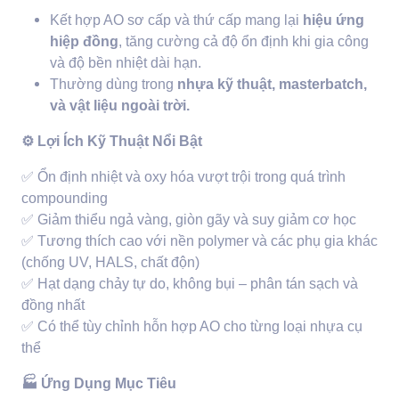
Kết hợp AO sơ cấp và thứ cấp mang lại
hiệu ứng
hiệp đồng
, tăng cường cả độ ổn định khi gia công
và độ bền nhiệt dài hạn.
Thường dùng trong
nhựa kỹ thuật, masterbatch,
và vật liệu ngoài trời.
⚙️
Lợi Ích Kỹ Thuật Nổi Bật
✅
Ổn định nhiệt và oxy hóa vượt trội trong quá trình
compounding
✅
Giảm thiểu ngả vàng, giòn gãy và suy giảm cơ học
✅
Tương thích cao với nền polymer và các phụ gia khác
(chống UV, HALS, chất độn)
✅
Hạt dạng chảy tự do, không bụi – phân tán sạch và
đồng nhất
✅
Có thể tùy chỉnh hỗn hợp AO cho từng loại nhựa cụ
thể
🏭
Ứng Dụng Mục Tiêu