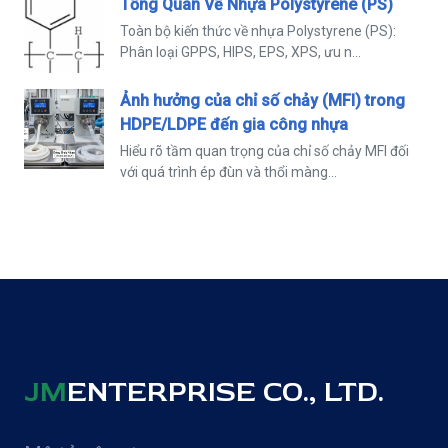
Tổng Quan Về Nhựa Polystyrene (PS)
Toàn bộ kiến thức về nhựa Polystyrene (PS):
Phân loại GPPS, HIPS, EPS, XPS, ưu n...
Ảnh hưởng của chỉ số chảy (MFI) trong
HDPE/LDPE đến gia công nhựa
Hiểu rõ tầm quan trọng của chỉ số chảy MFI đối
với quá trình ép đùn và thổi màng...
JM
ENTERPRISE CO., LTD.