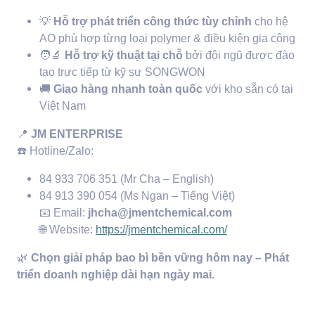
💡
Hỗ trợ phát triển công thức tùy chỉnh
cho hệ
AO phù hợp từng loại polymer & điều kiện gia công
🧑‍🔬
Hỗ trợ kỹ thuật tại chỗ
bởi đội ngũ được đào
tạo trực tiếp từ kỹ sư SONGWON
🚚
Giao hàng nhanh toàn quốc
với kho sẵn có tại
Việt Nam
📍
JM ENTERPRISE
☎️
Hotline/Zalo:
84 933 706 351 (Mr Cha – English)
84 913 390 054 (Ms Ngan – Tiếng Việt)
📧
Email:
jhcha@jmentchemical.com
🌐
Website:
https://jmentchemical.com/
🌿
Chọn giải pháp bao bì bền vững hôm nay – Phát
triển doanh nghiệp dài hạn ngày mai.