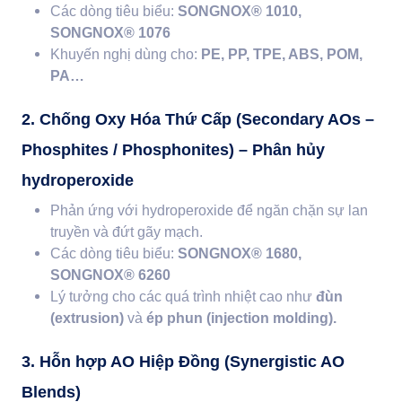
Các dòng tiêu biểu:
SONGNOX® 1010,
SONGNOX® 1076
Khuyến nghị dùng cho:
PE, PP, TPE, ABS, POM,
PA…
2. Chống Oxy Hóa Thứ Cấp (Secondary AOs –
Phosphites / Phosphonites) – Phân hủy
hydroperoxide
Phản ứng với hydroperoxide để ngăn chặn sự lan
truyền và đứt gãy mạch.
Các dòng tiêu biểu:
SONGNOX® 1680,
SONGNOX® 6260
Lý tưởng cho các quá trình nhiệt cao như
đùn
(extrusion)
và
ép phun (injection molding).
3. Hỗn hợp AO Hiệp Đồng (Synergistic AO
Blends)