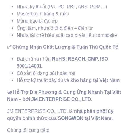
Nhựa kỹ thuật (PA, PC, PBT, ABS, POM…)
Masterbatch trắng & màu
Màng bao bì đa lớp
Ống, tấm, nhựa ô tô & điện – điện tử
Nhựa tái chế hiệu suất cao & vật liệu composite
✅
Chứng Nhận Chất Lượng & Tuân Thủ Quốc Tế
Đạt chứng nhận
RoHS, REACH, GMP, ISO
9001/14001
Có sẵn ở dạng bột hoặc hạt
Hỗ trợ kỹ thuật đầy đủ và
kho hàng tại Việt Nam
🤝
Hỗ Trợ Địa Phương & Cung Ứng Nhanh Tại Việt
Nam – bởi JM ENTERPRISE CO., LTD.
JM ENTERPRISE CO., LTD. là
nhà phân phối ủy
quyền chính thức của SONGWON tại Việt Nam.
Chúng tôi cung cấp: